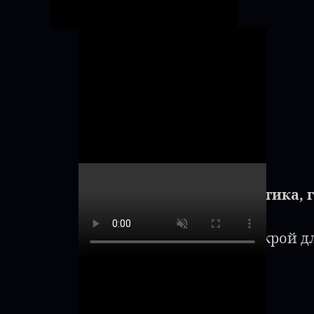
"Эротика, 
Открой д