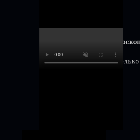
"Роско
Только