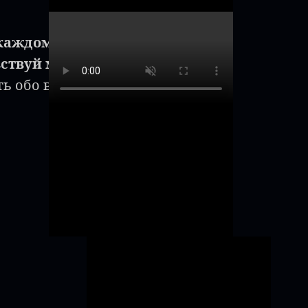
 каждом движении –
ствуй магию тела!"
ь обо всем на свете.