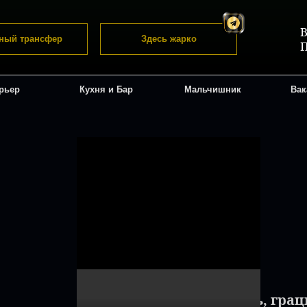
В
ный трансфер
Здесь жарко
П
рьер
Кухня и Бар
Мальчишник
Вак
"Страсть, грац