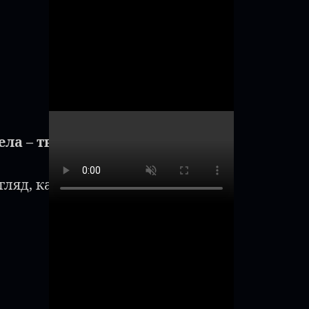
ела – твоя фантазия
оживает!"
гляд, каждый жест…