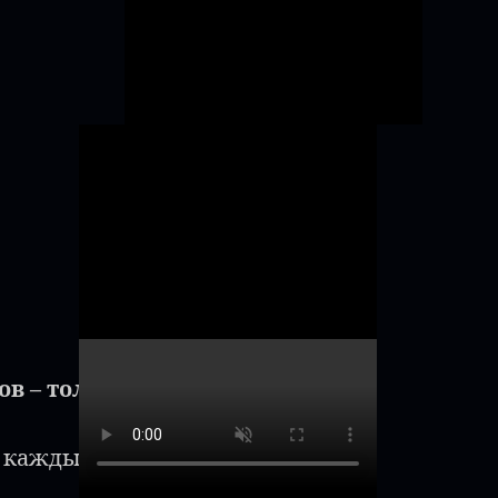
ов – только страсть,
только ты!"
я каждым моментом.